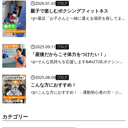
2026.01.03
ブログ
親子で楽しむボクシングフィットネス
<p>最近「お子さんと一緒に通える場所を探してま
した！」という声を多くいただきます&#x1f60a; 一
緒に体を動かすと、運動不足解消にもなるし、共通
の趣味ができて親子の会話も増えるんです&#x2728;
ミットを叩いたり、ロ [&hellip;]</p>
2025.09.11
ブログ
「産後だからこそ体力をつけたい！」
<p>そんな気持ちを応援します&#x2728;ボクシング
の動きで全身を使うから、短時間でもしっかり汗を
かけます&#x1f94a; 初めての方・体力に自信がない
2025.08.04
ブログ
方も大歓迎！まずは気軽に体験レッスンへ
&#x1f60a; NAKAT [&hellip;]</p>
こんな方におすすめ！
<p>こんな方におすすめ！ ・運動初心者の方・ジム
通いが続かなかった方・人目を気にせずトレーニン
グしたい方・ストレス発散したい方&#x1f94a;・ダ
イエットしたいけど何から始めていいか分からない
方 &#x1f449; あなた [&hellip;]</p>
カテゴリー