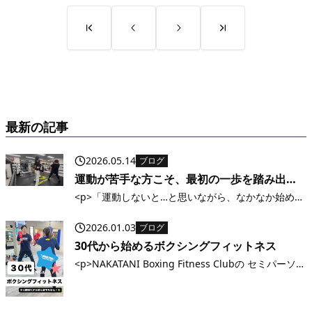
最新の記事
2026.05.14
ブログ
運動が苦手な方こそ、最初の一歩を踏み出し
てみませんか？
<p>「運動しないと…と思いながら、なかなか始めら
れない」そんなふうに感じていませんか？ ・体力に
自信がない・ジムってハードルが高そう・続けられ
2026.01.03
ブログ
るか不安 実は、当ジムに来られる方のほとんどが“運
30代から始めるボクシングフィットネス
動初心者”です。 最初はみなさん [&hellip;]</p>
<p>NAKATANI Boxing Fitness Clubの セミパーソナ
ル クラスで、少人数サポートだから初心者でも安心
&#x1f4aa; &#x1f338; 久しぶりの運動でも大丈夫
&#x2728; 体力アップ・ストレ [&hellip;]</p>