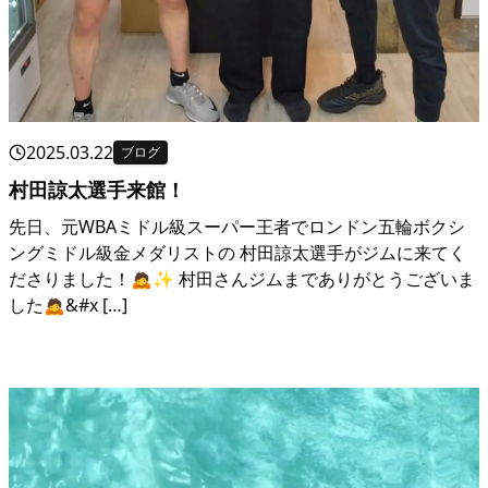
2025.03.22
ブログ
村田諒太選手来館！
先日、元WBAミドル級スーパー王者でロンドン五輪ボクシ
ングミドル級金メダリストの 村田諒太選手がジムに来てく
ださりました！🙇✨ 村田さんジムまでありがとうございま
した🙇&#x […]