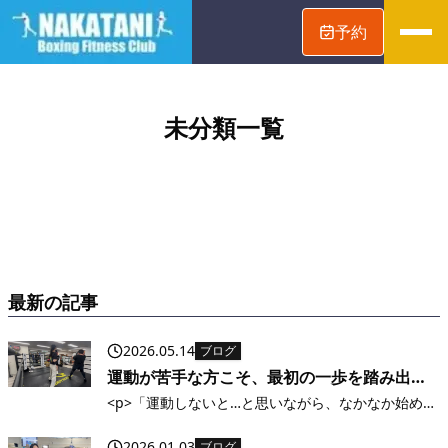
予約
未分類
一覧
最新の記事
2026.05.14
ブログ
運動が苦手な方こそ、最初の一歩を踏み出し
てみませんか？
<p>「運動しないと…と思いながら、なかなか始めら
れない」そんなふうに感じていませんか？ ・体力に
自信がない・ジムってハードルが高そう・続けられ
2026.01.03
ブログ