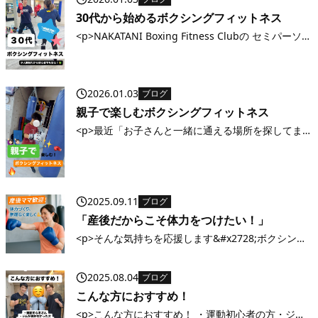
るか不安 実は、当ジムに来られる方のほとんどが“運
30代から始めるボクシングフィットネス
動初心者”です。 最初はみなさん [&hellip;]</p>
<p>NAKATANI Boxing Fitness Clubの セミパーソナ
ル クラスで、少人数サポートだから初心者でも安心
&#x1f4aa; &#x1f338; 久しぶりの運動でも大丈夫
&#x2728; 体力アップ・ストレ [&hellip;]</p>
2026.01.03
ブログ
親子で楽しむボクシングフィットネス
<p>最近「お子さんと一緒に通える場所を探してま
した！」という声を多くいただきます&#x1f60a; 一
緒に体を動かすと、運動不足解消にもなるし、共通
の趣味ができて親子の会話も増えるんです&#x2728;
ミットを叩いたり、ロ [&hellip;]</p>
2025.09.11
ブログ
「産後だからこそ体力をつけたい！」
<p>そんな気持ちを応援します&#x2728;ボクシング
の動きで全身を使うから、短時間でもしっかり汗を
かけます&#x1f94a; 初めての方・体力に自信がない
2025.08.04
ブログ
方も大歓迎！まずは気軽に体験レッスンへ
&#x1f60a; NAKAT [&hellip;]</p>
こんな方におすすめ！
<p>こんな方におすすめ！ ・運動初心者の方・ジム