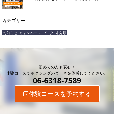
通いが続かなかった方・人目を気にせずトレーニン
グしたい方・ストレス発散したい方&#x1f94a;・ダ
イエットしたいけど何から始めていいか分からない
方 &#x1f449; あなた [&hellip;]</p>
カテゴリー
お知らせ
キャンペーン
ブログ
未分類
初めての方も安心！
体験コースでボクシングの
楽しさを体感してください。
06-6318-7589
体験コースを予約する