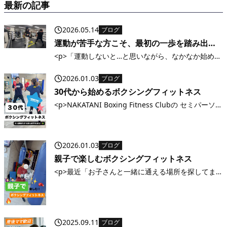
最新の記事
2026.05.14
ブログ
運動が苦手な方こそ、最初の一歩を踏み出し
てみませんか？
<p>「運動しないと…と思いながら、なかなか始めら
れない」そんなふうに感じていませんか？ ・体力に
自信がない・ジムってハードルが高そう・続けられ
2026.01.03
ブログ
るか不安 実は、当ジムに来られる方のほとんどが“運
30代から始めるボクシングフィットネス
動初心者”です。 最初はみなさん [&hellip;]</p>
<p>NAKATANI Boxing Fitness Clubの セミパーソナ
ル クラスで、少人数サポートだから初心者でも安心
&#x1f4aa; &#x1f338; 久しぶりの運動でも大丈夫
&#x2728; 体力アップ・ストレ [&hellip;]</p>
2026.01.03
ブログ
親子で楽しむボクシングフィットネス
<p>最近「お子さんと一緒に通える場所を探してま
した！」という声を多くいただきます&#x1f60a; 一
緒に体を動かすと、運動不足解消にもなるし、共通
の趣味ができて親子の会話も増えるんです&#x2728;
ミットを叩いたり、ロ [&hellip;]</p>
2025.09.11
ブログ