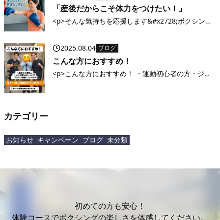
「産後だからこそ体力をつけたい！」
<p>そんな気持ちを応援します&#x2728;ボクシング
の動きで全身を使うから、短時間でもしっかり汗を
かけます&#x1f94a; 初めての方・体力に自信がない
2025.08.04
ブログ
方も大歓迎！まずは気軽に体験レッスンへ
&#x1f60a; NAKAT [&hellip;]</p>
こんな方におすすめ！
<p>こんな方におすすめ！ ・運動初心者の方・ジム
通いが続かなかった方・人目を気にせずトレーニン
グしたい方・ストレス発散したい方&#x1f94a;・ダ
イエットしたいけど何から始めていいか分からない
方 &#x1f449; あなた [&hellip;]</p>
カテゴリー
お知らせ
キャンペーン
ブログ
未分類
初めての方も安心！
体験コースでボクシングの
楽しさを体感してください。