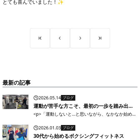
とても喜んでいました！✨
最新の記事
2026.05.14
ブログ
運動が苦手な方こそ、最初の一歩を踏み出し
てみませんか？
<p>「運動しないと…と思いながら、なかなか始めら
れない」そんなふうに感じていませんか？ ・体力に
自信がない・ジムってハードルが高そう・続けられ
2026.01.03
ブログ
るか不安 実は、当ジムに来られる方のほとんどが“運
30代から始めるボクシングフィットネス
動初心者”です。 最初はみなさん [&hellip;]</p>