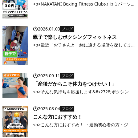
<p>NAKATANI Boxing Fitness Clubの セミパーソナ
ル クラスで、少人数サポートだから初心者でも安心
&#x1f4aa; &#x1f338; 久しぶりの運動でも大丈夫
&#x2728; 体力アップ・ストレ [&hellip;]</p>
2026.01.03
ブログ
親子で楽しむボクシングフィットネス
<p>最近「お子さんと一緒に通える場所を探してま
した！」という声を多くいただきます&#x1f60a; 一
緒に体を動かすと、運動不足解消にもなるし、共通
の趣味ができて親子の会話も増えるんです&#x2728;
ミットを叩いたり、ロ [&hellip;]</p>
2025.09.11
ブログ
「産後だからこそ体力をつけたい！」
<p>そんな気持ちを応援します&#x2728;ボクシング
の動きで全身を使うから、短時間でもしっかり汗を
かけます&#x1f94a; 初めての方・体力に自信がない
2025.08.04
ブログ
方も大歓迎！まずは気軽に体験レッスンへ
&#x1f60a; NAKAT [&hellip;]</p>
こんな方におすすめ！
<p>こんな方におすすめ！ ・運動初心者の方・ジム
通いが続かなかった方・人目を気にせずトレーニン
グしたい方・ストレス発散したい方&#x1f94a;・ダ