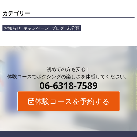
イエットしたいけど何から始めていいか分からない
方 &#x1f449; あなた [&hellip;]</p>
カテゴリー
お知らせ
キャンペーン
ブログ
未分類
初めての方も安心！
体験コースでボクシングの
楽しさを体感してください。
06-6318-7589
体験コースを予約する