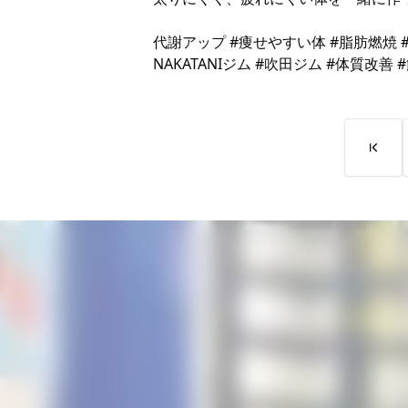
代謝アップ #痩せやすい体 #脂肪燃焼
NAKATANIジム #吹田ジム #体質改