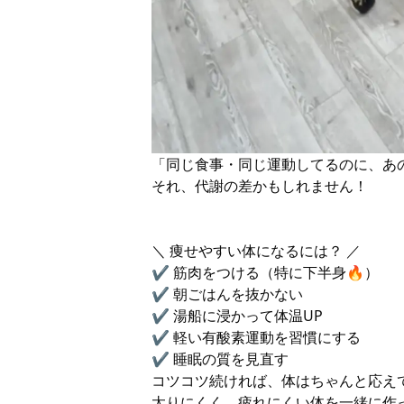
「同じ食事・同じ運動してるのに、あの
それ、代謝の差かもしれません！
＼ 痩せやすい体になるには？ ／
✔️ 筋肉をつける（特に下半身🔥）
✔️ 朝ごはんを抜かない
✔️ 湯船に浸かって体温UP
✔️ 軽い有酸素運動を習慣にする
✔️ 睡眠の質を見直す
コツコツ続ければ、体はちゃんと応え
太りにくく、疲れにくい体を一緒に作