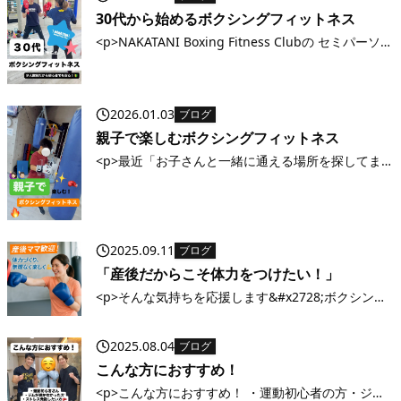
るか不安 実は、当ジムに来られる方のほとんどが“運
30代から始めるボクシングフィットネス
動初心者”です。 最初はみなさん [&hellip;]</p>
<p>NAKATANI Boxing Fitness Clubの セミパーソナ
ル クラスで、少人数サポートだから初心者でも安心
&#x1f4aa; &#x1f338; 久しぶりの運動でも大丈夫
&#x2728; 体力アップ・ストレ [&hellip;]</p>
2026.01.03
ブログ
親子で楽しむボクシングフィットネス
<p>最近「お子さんと一緒に通える場所を探してま
した！」という声を多くいただきます&#x1f60a; 一
緒に体を動かすと、運動不足解消にもなるし、共通
の趣味ができて親子の会話も増えるんです&#x2728;
ミットを叩いたり、ロ [&hellip;]</p>
2025.09.11
ブログ
「産後だからこそ体力をつけたい！」
<p>そんな気持ちを応援します&#x2728;ボクシング
の動きで全身を使うから、短時間でもしっかり汗を
かけます&#x1f94a; 初めての方・体力に自信がない
2025.08.04
ブログ
方も大歓迎！まずは気軽に体験レッスンへ
&#x1f60a; NAKAT [&hellip;]</p>
こんな方におすすめ！
<p>こんな方におすすめ！ ・運動初心者の方・ジム