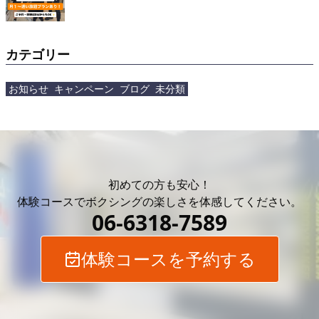
通いが続かなかった方・人目を気にせずトレーニン
グしたい方・ストレス発散したい方&#x1f94a;・ダ
イエットしたいけど何から始めていいか分からない
方 &#x1f449; あなた [&hellip;]</p>
カテゴリー
お知らせ
キャンペーン
ブログ
未分類
初めての方も安心！
体験コースでボクシングの
楽しさを体感してください。
06-6318-7589
体験コースを予約する