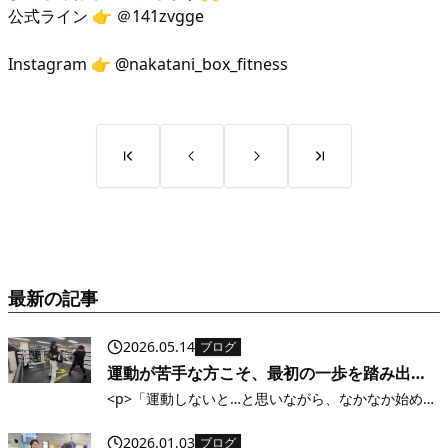
公式ライン 👉 ＠141zvgge
Instagram 👉 @nakatani_box_fitness
最新の記事
2026.05.14
ブログ
運動が苦手な方こそ、最初の一歩を踏み出し
てみませんか？
<p>「運動しないと…と思いながら、なかなか始めら
れない」そんなふうに感じていませんか？ ・体力に
自信がない・ジムってハードルが高そう・続けられ
2026.01.03
ブログ